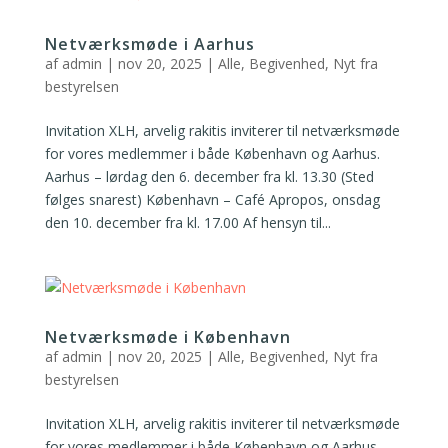
Netværksmøde i Aarhus
af
admin
|
nov 20, 2025
|
Alle
,
Begivenhed
,
Nyt fra
bestyrelsen
Invitation XLH, arvelig rakitis inviterer til netværksmøde
for vores medlemmer i både København og Aarhus.
Aarhus – lørdag den 6. december fra kl. 13.30 (Sted
følges snarest) København – Café Apropos, onsdag
den 10. december fra kl. 17.00 Af hensyn til...
Netværksmøde i København
af
admin
|
nov 20, 2025
|
Alle
,
Begivenhed
,
Nyt fra
bestyrelsen
Invitation XLH, arvelig rakitis inviterer til netværksmøde
for vores medlemmer i både København og Aarhus.