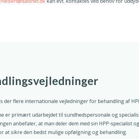
-nielsen@dadlnet.dk
kan evt. kontaktes ved behov for uddy
dlingsvejledninger
s der flere internationale vejledninger for behandling af HP
e er primært udarbejdet til sundhedspersonale og speciali
ngen anbefaler, at man deler dem med sin HPP-specialist og
r at sikre den bedst mulige opfølgning og behandling.