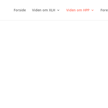
Forside
Viden om XLH
Viden om HPP
For
 af HPP