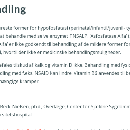
dling
æreste former for hypofosfatasi (perinatal/infantil/juvenil- t
at behandle med selve enzymet TNSALP, ’Asfosfatase Alfa’ (
Alfa’ er ikke godkendt til behandling af de mildere former fo
, hvortil der ikke er medicinske behandlingsmuligheder.
fales tilskud af kalk og vitamin D ikke. Behandling med fys
ing med f.eks. NSAID kan lindre. Vitamin B6 anvendes til b
fhængige kramper.
Beck-Nielsen, ph.d., Overlæge, Center for Sjældne Sygdomm
sitetshospital.