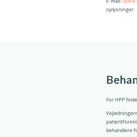
E-mail:
sbeck
oplysninger.
Behan
For HPP finde
Vejledningern
patientforeni
behandlere fo