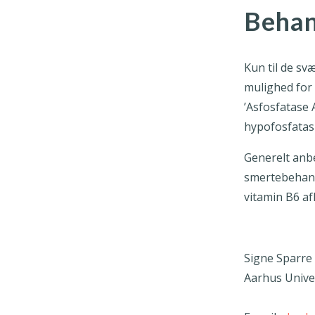
Behan
Kun til de sv
mulighed for 
’Asfosfatase 
hypofosfatasi
Generelt anbe
smertebehandl
vitamin B6 a
Signe Sparre 
Aarhus Univer