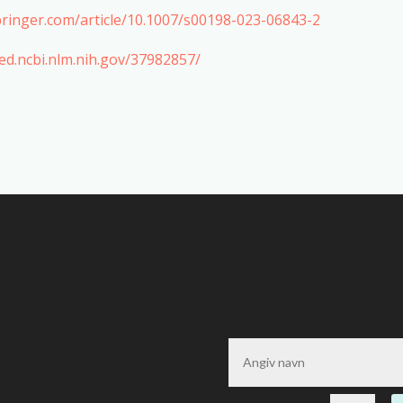
springer.com/article/10.1007/s00198-023-06843-2
ed.ncbi.nlm.nih.gov/37982857/