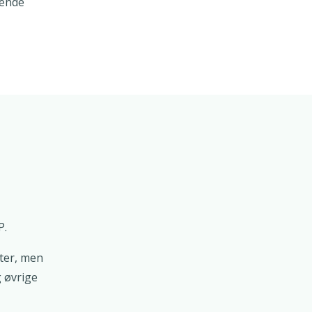
bende
P.
ster, men
 øvrige