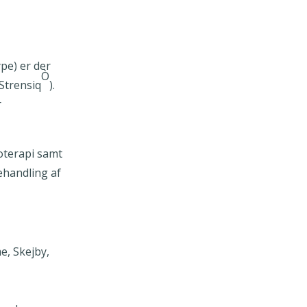
ype) er der
Ò
Strensiq
).
r
ioterapi samt
ehandling af
e, Skejby,