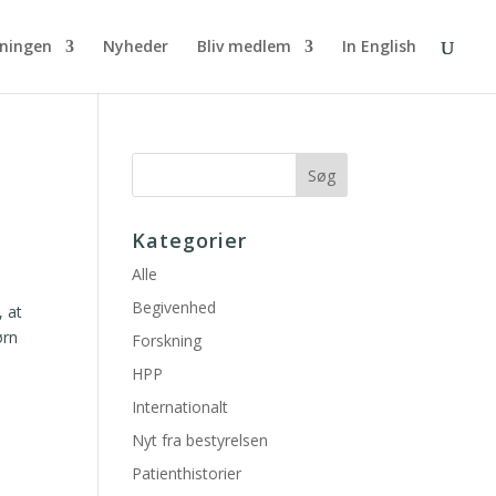
eningen
Nyheder
Bliv medlem
In English
Kategorier
Alle
Begivenhed
, at
ørn
Forskning
HPP
Internationalt
Nyt fra bestyrelsen
Patienthistorier