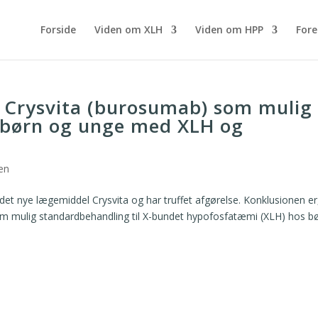
Forside
Viden om XLH
Viden om HPP
For
 Crysvita (burosumab) som mulig
l børn og unge med XLH og
sen
 det nye lægemiddel Crysvita og har truffet afgørelse. Konklusionen er
om mulig standardbehandling til X-bundet hypofosfatæmi (XLH) hos b