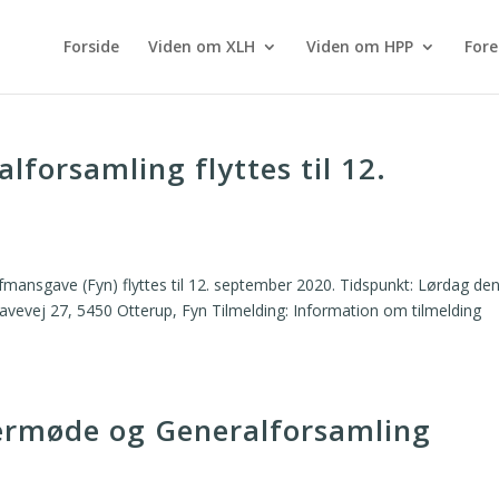
Forside
Viden om XLH
Viden om HPP
For
orsamling flyttes til 12.
gave (Fyn) flyttes til 12. september 2020. Tidspunkt: Lørdag den
vej 27, 5450 Otterup, Fyn Tilmelding: Information om tilmelding
rmøde og Generalforsamling