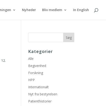
eningen
Nyheder
Bliv medlem
In English
Kategorier
Alle
 12.
Begivenhed
Forskning
HPP
Internationalt
Nyt fra bestyrelsen
Patienthistorier