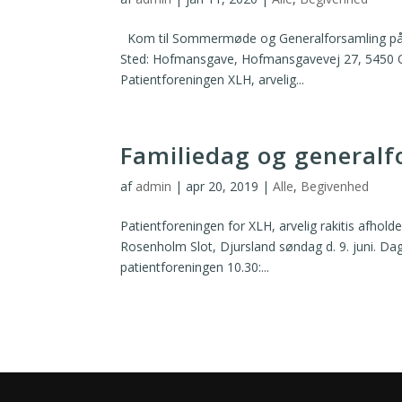
Kom til Sommermøde og Generalforsamling på Ho
Sted: Hofmansgave, Hofmansgavevej 27, 5450 Ott
Patientforeningen XLH, arvelig...
Familiedag og generalf
af
admin
|
apr 20, 2019
|
Alle
,
Begivenhed
Patientforeningen for XLH, arvelig rakitis afhol
Rosenholm Slot, Djursland søndag d. 9. juni. D
patientforeningen 10.30:...