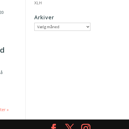
XLH
20
Arkiver
Arkiver
nd
på
ter »